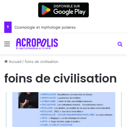
Cosmologie et mythologie polaires
Menu
R
Accueil
/
foins de civilisation
foins de civilisation