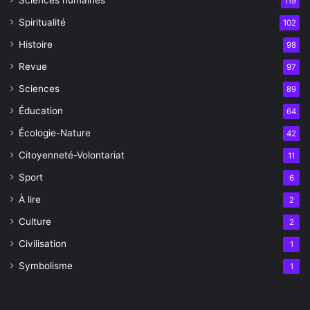
119
Spiritualité
102
Histoire
98
Revue
97
Sciences
89
Éducation
64
Écologie-Nature
42
Citoyenneté-Volontariat
11
Sport
6
À lire
2
Culture
2
Civilisation
1
Symbolisme
1