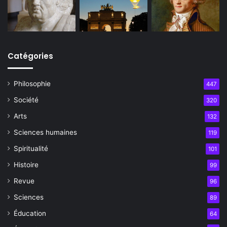
Catégories
Philosophie
447
Société
320
Arts
132
Sciences humaines
119
Spiritualité
101
Histoire
99
Revue
96
Sciences
89
Éducation
64