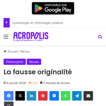
Renoir : la peinture comme un art du lien
Menu
R
Accueil
/
Revue
Philosophie
Revue
La fausse originalité
4 janvier 2026
753
2 minutes de lecture
Linkedin
Pinterest
Messenger
WhatsApp
Telegram
Partager par email
Imprimer