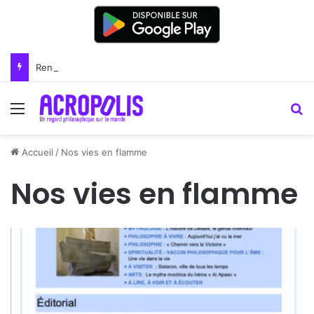
Renoir : la peinture comme un art du lien
Menu
R
Accueil
/
Nos vies en flamme
Nos vies en flamme