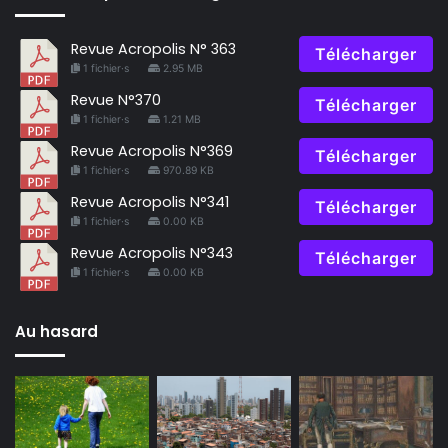
Revue Acropolis N° 363
Télécharger
1 fichier·s
2.95 MB
Revue N°370
Télécharger
1 fichier·s
1.21 MB
Revue Acropolis N°369
Télécharger
1 fichier·s
970.89 KB
Revue Acropolis N°341
Télécharger
1 fichier·s
0.00 KB
Revue Acropolis N°343
Télécharger
1 fichier·s
0.00 KB
Au hasard