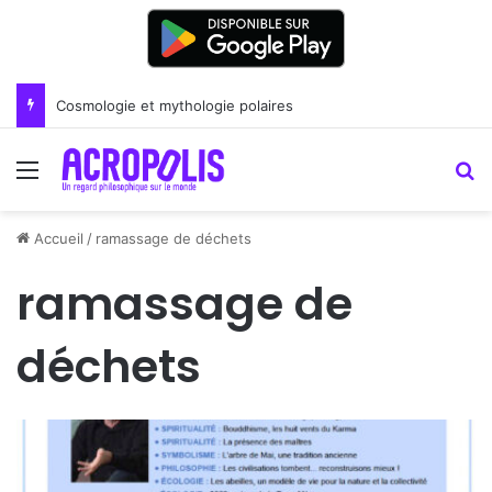
Cosmologie et mythologie polaires
Menu
R
Accueil
/
ramassage de déchets
ramassage de
déchets