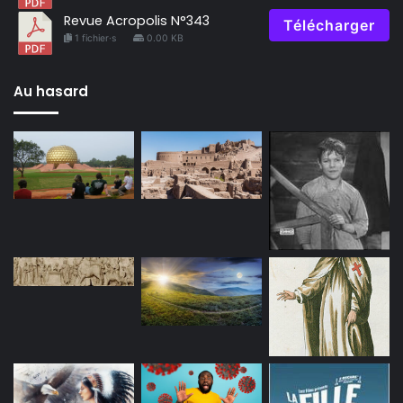
Revue Acropolis N°343
Télécharger
1 fichier·s
0.00 KB
Au hasard