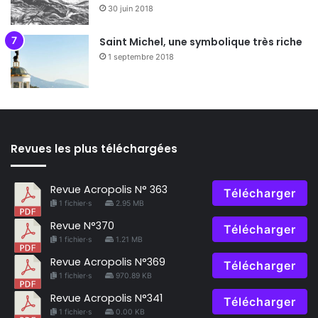
30 juin 2018
Saint Michel, une symbolique très riche
1 septembre 2018
Revues les plus téléchargées
Revue Acropolis N° 363
Télécharger
1 fichier·s
2.95 MB
Revue N°370
Télécharger
1 fichier·s
1.21 MB
Revue Acropolis N°369
Télécharger
1 fichier·s
970.89 KB
Revue Acropolis N°341
Télécharger
1 fichier·s
0.00 KB