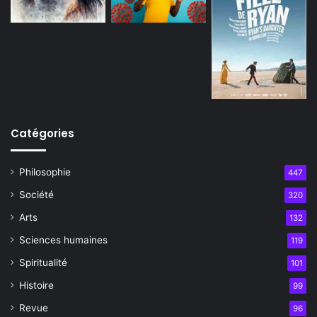
Catégories
Philosophie
447
Société
320
Arts
132
Sciences humaines
119
Spiritualité
101
Histoire
99
Revue
96