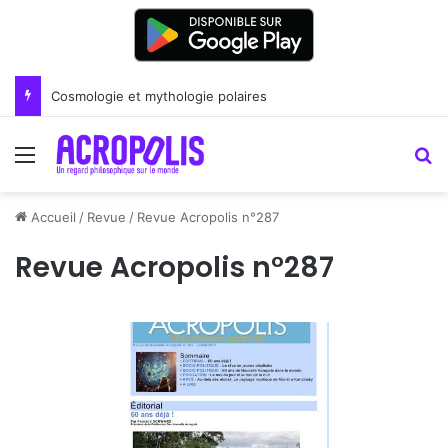
Renoir : la peinture comme un art du lien
Menu
R
Accueil
/
Revue
/
Revue Acropolis n°287
Revue Acropolis n°287