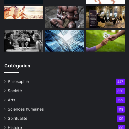
Catégories
Philosophie
447
Société
320
Arts
132
Sciences humaines
119
Spiritualité
101
Histoire
99