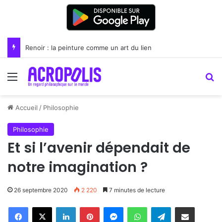
Renoir : la peinture comme un art du lien
Menu
R
Accueil
/
Philosophie
Philosophie
Et si l’avenir dépendait de
notre imagination ?
26 septembre 2020
2 220
7 minutes de lecture
Linkedin
Pinterest
Messenger
WhatsApp
Telegram
Partager par email