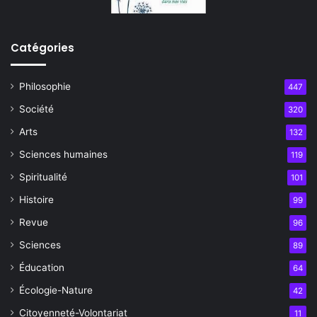
Catégories
Philosophie
447
Société
320
Arts
132
Sciences humaines
119
Spiritualité
101
Histoire
99
Revue
96
Sciences
89
Éducation
64
Écologie-Nature
42
Citoyenneté-Volontariat
11