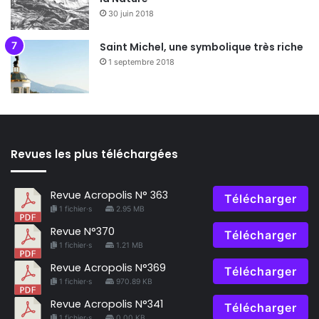
30 juin 2018
Saint Michel, une symbolique très riche
1 septembre 2018
Revues les plus téléchargées
Revue Acropolis N° 363
Télécharger
1 fichier·s
2.95 MB
Revue N°370
Télécharger
1 fichier·s
1.21 MB
Revue Acropolis N°369
Télécharger
1 fichier·s
970.89 KB
Revue Acropolis N°341
Télécharger
1 fichier·s
0.00 KB