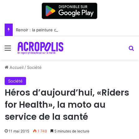
Renoir : la peinture comme un art du lien
Menu
R
Accueil
/
Société
Société
Héros d’aujourd’hui, «Riders
for Health», la moto au
service de la santé
11 mai 2015
1 749
5 minutes de lecture