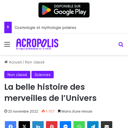
Renoir : la peinture comme un art du lien
Menu
R
Accueil
/
Non classé
Non classé
Sciences
La belle histoire des
merveilles de l’Univers
25 novembre 2022
1 707
Moins d’une minute
Linkedin
Pinterest
Messenger
WhatsApp
Telegram
Partager par email