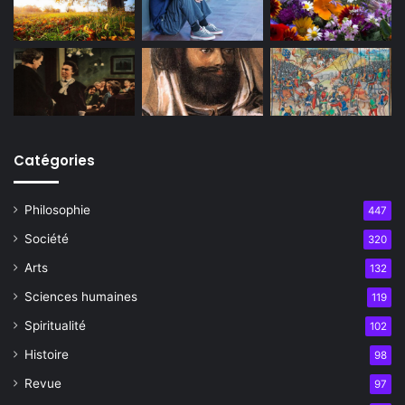
Catégories
Philosophie
447
Société
320
Arts
132
Sciences humaines
119
Spiritualité
102
Histoire
98
Revue
97