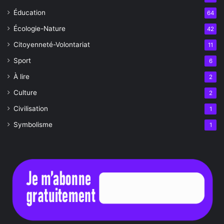
Éducation
64
Écologie-Nature
42
Citoyenneté-Volontariat
11
Sport
6
À lire
2
Culture
2
Civilisation
1
Symbolisme
1