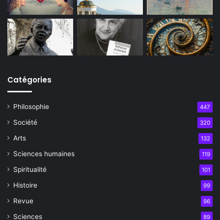
Catégories
Philosophie
447
Société
320
Arts
132
Sciences humaines
119
Spiritualité
101
Histoire
99
Revue
96
Sciences
89