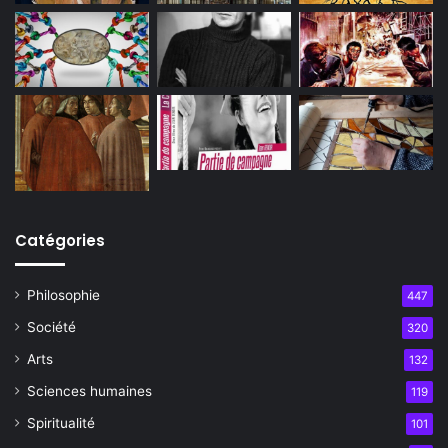
Catégories
Philosophie
447
Société
320
Arts
132
Sciences humaines
119
Spiritualité
101