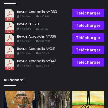
Revue Acropolis N° 363
Télécharger
1 fichier·s
2.95 MB
Revue N°370
Télécharger
1 fichier·s
1.21 MB
Revue Acropolis N°369
Télécharger
1 fichier·s
970.89 KB
Revue Acropolis N°341
Télécharger
1 fichier·s
0.00 KB
Revue Acropolis N°343
Télécharger
1 fichier·s
0.00 KB
Au hasard