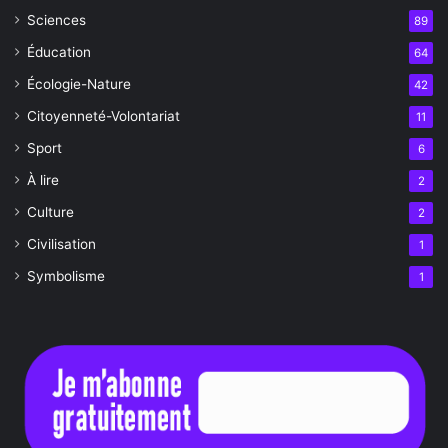
Sciences
89
Éducation
64
Écologie-Nature
42
Citoyenneté-Volontariat
11
Sport
6
À lire
2
Culture
2
Civilisation
1
Symbolisme
1