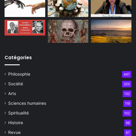
Catégories
Philosophie
447
Société
320
Arts
132
Sciences humaines
119
Spiritualité
102
Histoire
98
Revue
97