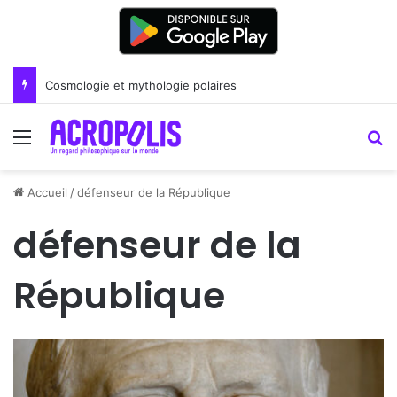
Renoir : la peinture comme un art du lien
Menu
R
Accueil
/
défenseur de la République
défenseur de la
République