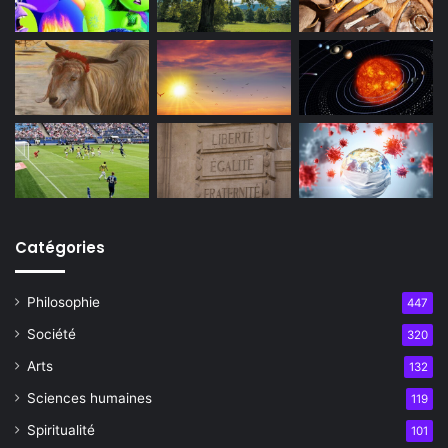
Catégories
Philosophie
447
Société
320
Arts
132
Sciences humaines
119
Spiritualité
101