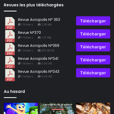
Revues les plus téléchargées
Revue Acropolis N° 363
Télécharger
1 fichier·s
2.95 MB
Revue N°370
Télécharger
1 fichier·s
1.21 MB
Revue Acropolis N°369
Télécharger
1 fichier·s
970.89 KB
Revue Acropolis N°341
Télécharger
1 fichier·s
0.00 KB
Revue Acropolis N°343
Télécharger
1 fichier·s
0.00 KB
Au hasard