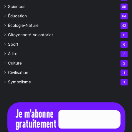
Sciences
89
Éducation
64
Écologie-Nature
42
Citoyenneté-Volontariat
11
Sport
6
À lire
2
Culture
2
Civilisation
1
Symbolisme
1