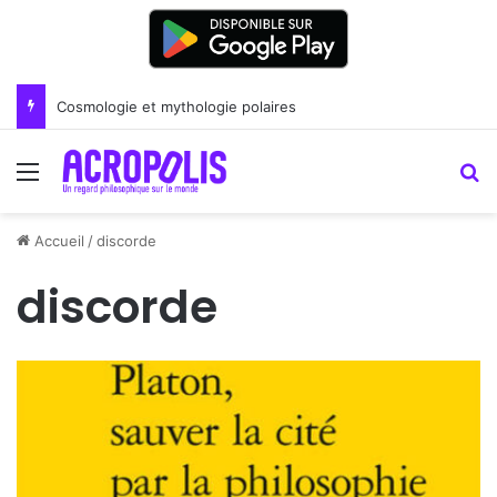
Cosmologie et mythologie polaires
Menu
R
Accueil
/
discorde
discorde