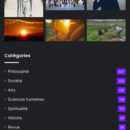
Catégories
Philosophie
447
Société
320
Arts
132
Sciences humaines
119
Spiritualité
101
Histoire
99
Revue
96