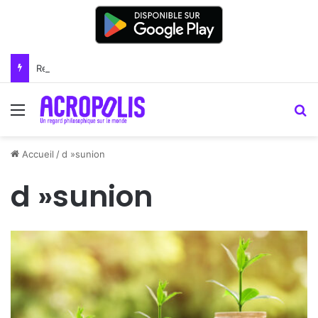
Renoir : la peinture comme un art du lien
Menu
R
Accueil
/
d »sunion
d »sunion