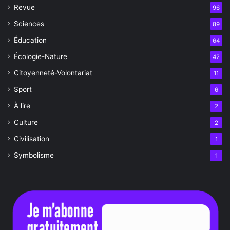
Revue
96
Sciences
89
Éducation
64
Écologie-Nature
42
Citoyenneté-Volontariat
11
Sport
6
À lire
2
Culture
2
Civilisation
1
Symbolisme
1