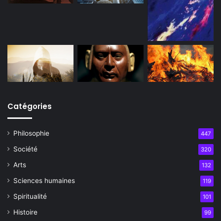
Catégories
Philosophie
447
Société
320
Arts
132
Sciences humaines
119
Spiritualité
101
Histoire
99