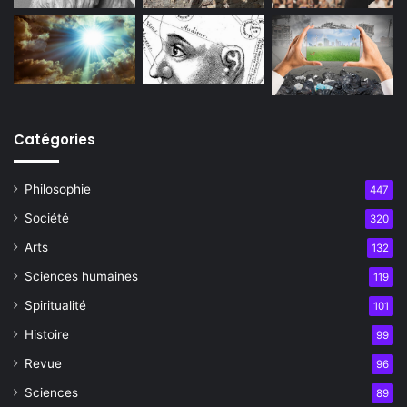
Catégories
Philosophie
447
Société
320
Arts
132
Sciences humaines
119
Spiritualité
101
Histoire
99
Revue
96
Sciences
89