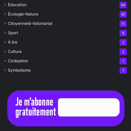
Éducation
64
Écologie-Nature
42
Citoyenneté-Volontariat
11
Sport
6
À lire
2
Culture
2
Civilisation
1
Symbolisme
1