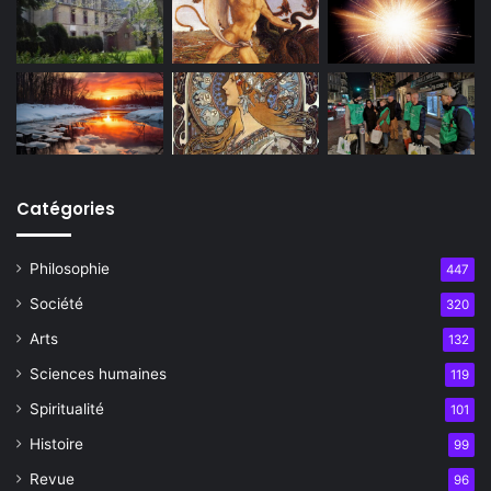
Catégories
Philosophie
447
Société
320
Arts
132
Sciences humaines
119
Spiritualité
101
Histoire
99
Revue
96