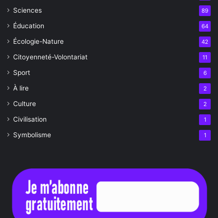
Sciences
89
Éducation
64
Écologie-Nature
42
Citoyenneté-Volontariat
11
Sport
6
À lire
2
Culture
2
Civilisation
1
Symbolisme
1