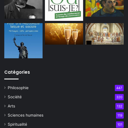
Catégories
Philosophie
447
Société
320
Arts
132
Sciences humaines
119
Spiritualité
101