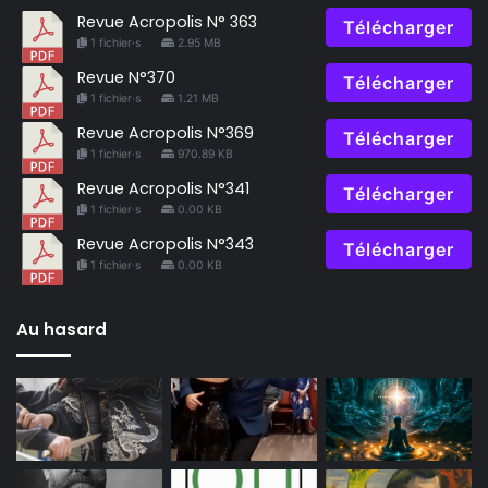
Revue Acropolis N° 363
Télécharger
1 fichier·s
2.95 MB
Revue N°370
Télécharger
1 fichier·s
1.21 MB
Revue Acropolis N°369
Télécharger
1 fichier·s
970.89 KB
Revue Acropolis N°341
Télécharger
1 fichier·s
0.00 KB
Revue Acropolis N°343
Télécharger
1 fichier·s
0.00 KB
Au hasard