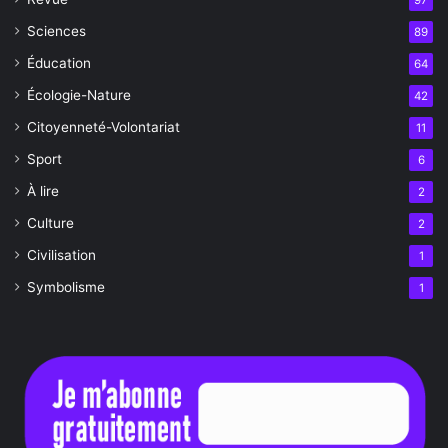
Sciences
89
Éducation
64
Écologie-Nature
42
Citoyenneté-Volontariat
11
Sport
6
À lire
2
Culture
2
Civilisation
1
Symbolisme
1