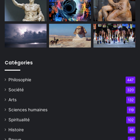
Catégories
Philosophie
447
Société
320
Arts
132
Sciences humaines
119
Spiritualité
102
Histoire
98
Revue
97