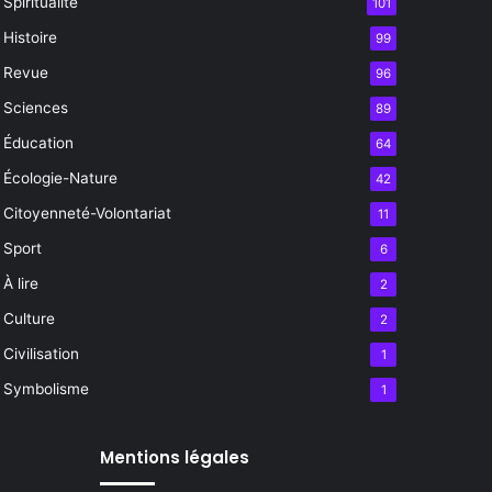
Spiritualité
101
Histoire
99
Revue
96
Sciences
89
Éducation
64
Écologie-Nature
42
Citoyenneté-Volontariat
11
Sport
6
À lire
2
Culture
2
Civilisation
1
Symbolisme
1
Mentions légales