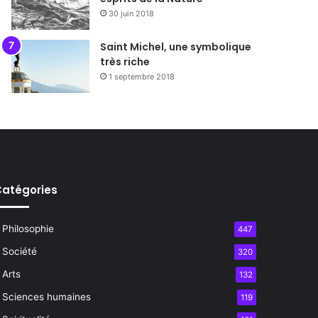
30 juin 2018
Saint Michel, une symbolique
très riche
1 septembre 2018
atégories
Philosophie
447
Société
320
Arts
132
Sciences humaines
119