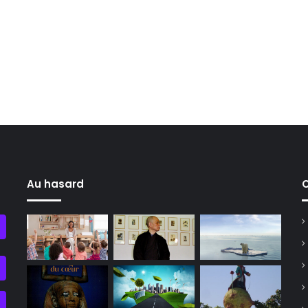
Au hasard
C