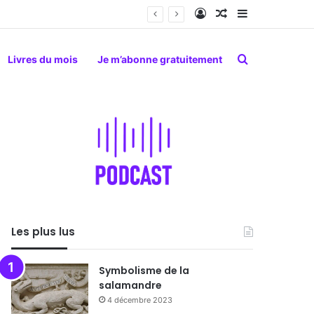
Connexion
Article Aléatoire
Sidebar (barr
Rechercher
Livres du mois
Je m’abonne gratuitement
Les plus lus
Symbolisme de la
salamandre
4 décembre 2023