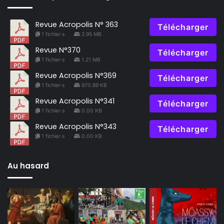
Revue Acropolis N° 363
Télécharger
1 fichier·s
2.95 MB
Revue N°370
Télécharger
1 fichier·s
1.21 MB
Revue Acropolis N°369
Télécharger
1 fichier·s
970.89 KB
Revue Acropolis N°341
Télécharger
1 fichier·s
0.00 KB
Revue Acropolis N°343
Télécharger
1 fichier·s
0.00 KB
Au hasard