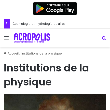
Cosmologie et mythologie polaires
Menu
R
Accueil
/
Institutions de la physique
Institutions de la
physique