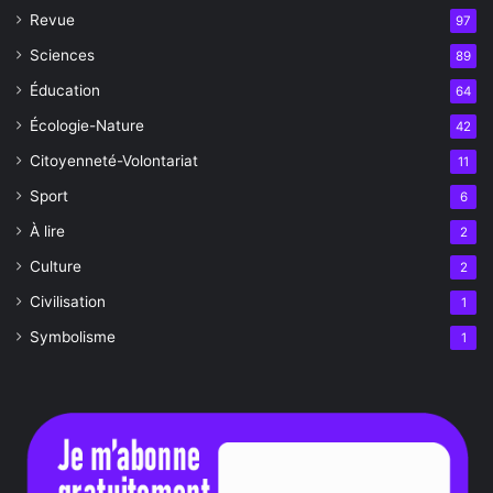
Revue
97
Sciences
89
Éducation
64
Écologie-Nature
42
Citoyenneté-Volontariat
11
Sport
6
À lire
2
Culture
2
Civilisation
1
Symbolisme
1