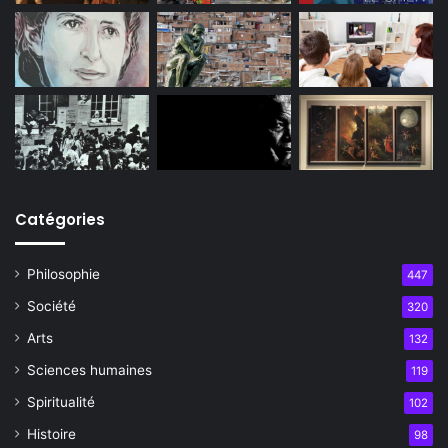
Catégories
Philosophie
447
Société
320
Arts
132
Sciences humaines
119
Spiritualité
102
Histoire
98