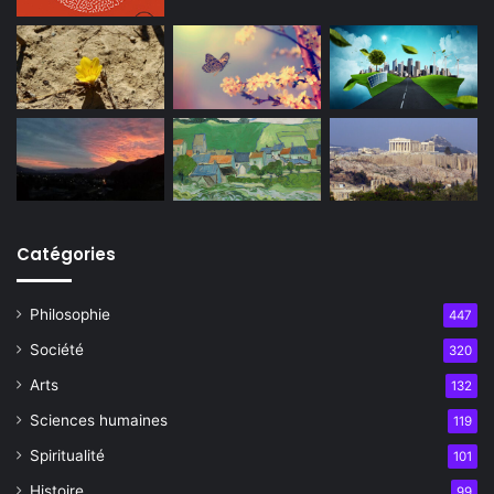
Catégories
Philosophie
447
Société
320
Arts
132
Sciences humaines
119
Spiritualité
101
Histoire
99