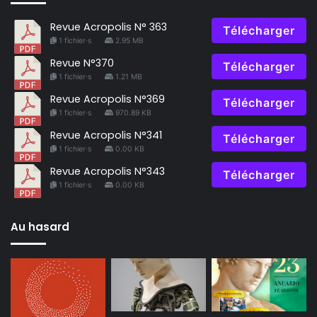
Revue Acropolis N° 363
Télécharger
1 fichier·s
2.95 MB
Revue N°370
Télécharger
1 fichier·s
1.21 MB
Revue Acropolis N°369
Télécharger
1 fichier·s
970.89 KB
Revue Acropolis N°341
Télécharger
1 fichier·s
0.00 KB
Revue Acropolis N°343
Télécharger
1 fichier·s
0.00 KB
Au hasard