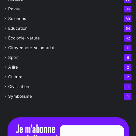
Revue
96
Sciences
89
Éducation
64
Écologie-Nature
42
Citoyenneté-Volontariat
11
Sport
6
À lire
2
Culture
2
Civilisation
1
Symbolisme
1