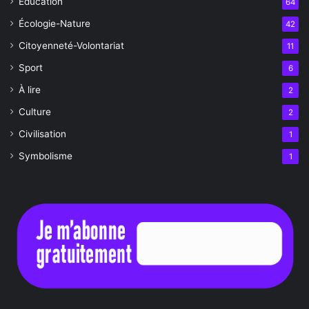
Éducation
64
Écologie-Nature
42
Citoyenneté-Volontariat
11
Sport
6
À lire
2
Culture
2
Civilisation
1
Symbolisme
1