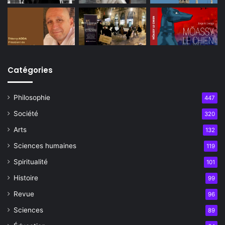
Catégories
Philosophie
447
Société
320
Arts
132
Sciences humaines
119
Spiritualité
101
Histoire
99
Revue
96
Sciences
89