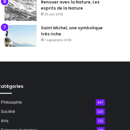
Renouer avec la Nature, Les
esprits de la Nature
30 juin 2018
Saint Michel, une symbolique
très riche
1 septembre 2018
atégories
Philosophie
447
Société
320
Arts
132
Sciences humaines