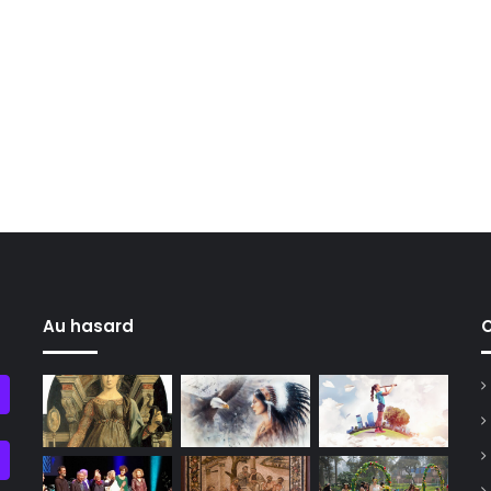
Au hasard
C