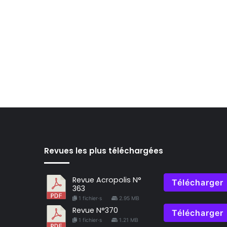
Revues les plus téléchargées
Revue Acropolis N°
Télécharger
363
1 fichier·s
2.95 MB
Revue N°370
Télécharger
1 fichier·s
1.21 MB