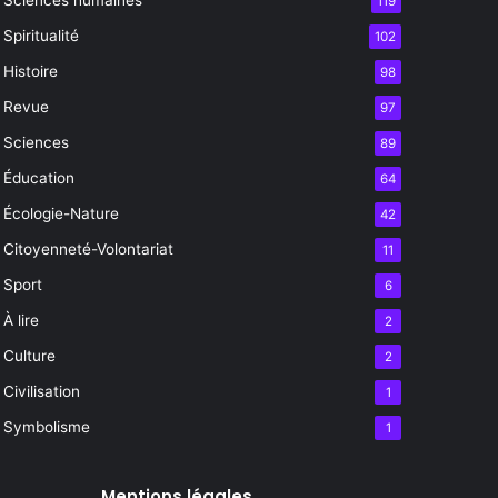
119
Spiritualité
102
Histoire
98
Revue
97
Sciences
89
Éducation
64
Écologie-Nature
42
Citoyenneté-Volontariat
11
Sport
6
À lire
2
Culture
2
Civilisation
1
Symbolisme
1
Mentions légales