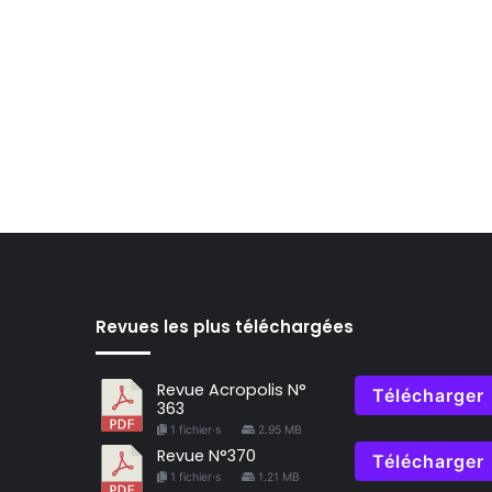
Revues les plus téléchargées
Revue Acropolis N°
Télécharger
363
1 fichier·s
2.95 MB
Revue N°370
Télécharger
1 fichier·s
1.21 MB