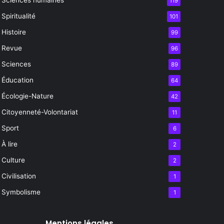
119
Spiritualité
101
Histoire
99
Revue
96
Sciences
89
Éducation
64
Écologie-Nature
42
Citoyenneté-Volontariat
11
Sport
6
À lire
2
Culture
2
Civilisation
1
Symbolisme
1
Mentions légales