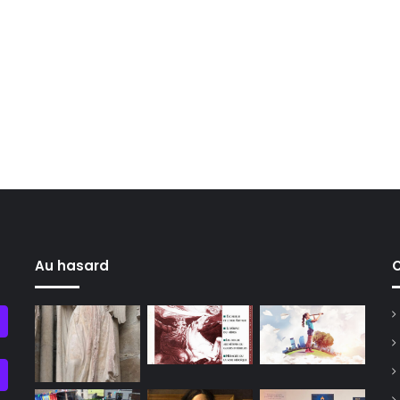
Au hasard
C