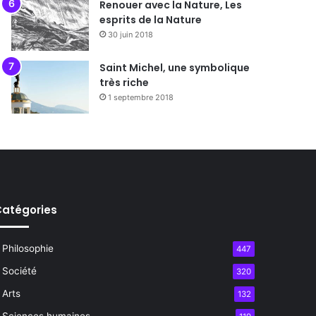
Renouer avec la Nature, Les
esprits de la Nature
30 juin 2018
Saint Michel, une symbolique
très riche
1 septembre 2018
atégories
Philosophie
447
Société
320
Arts
132
Sciences humaines