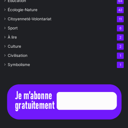
Éducation
64
Écologie-Nature
42
Citoyenneté-Volontariat
11
Sport
6
À lire
2
Culture
2
Civilisation
1
Symbolisme
1