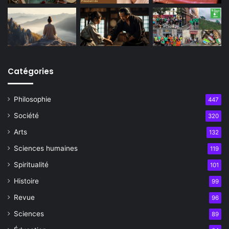
Catégories
Philosophie
447
Société
320
Arts
132
Sciences humaines
119
Spiritualité
101
Histoire
99
Revue
96
Sciences
89