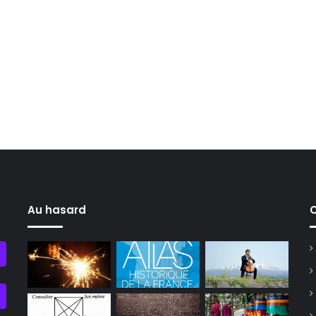
Au hasard
C