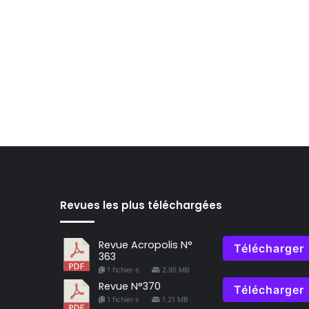
Revues les plus téléchargées
Revue Acropolis N°
Télécharger
363
1 fichier·s
2.95 MB
Revue N°370
Télécharger
1 fichier·s
1.21 MB