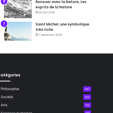
Renouer avec la Nature, Les
esprits de la Nature
30 juin 2018
Saint Michel, une symbolique
très riche
1 septembre 2018
atégories
Philosophie
447
Société
320
Arts
132
Sciences humaines