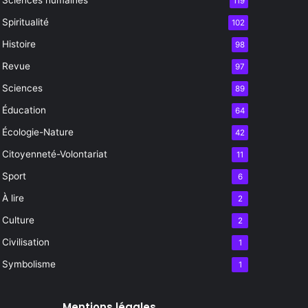
119
Spiritualité
102
Histoire
98
Revue
97
Sciences
89
Éducation
64
Écologie-Nature
42
Citoyenneté-Volontariat
11
Sport
6
À lire
2
Culture
2
Civilisation
1
Symbolisme
1
Mentions légales