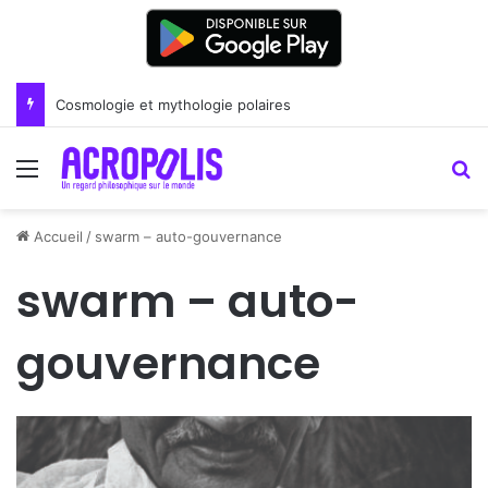
Renoir : la peinture comme un art du lien
Menu
R
Accueil
/
swarm – auto-gouvernance
swarm – auto-
gouvernance