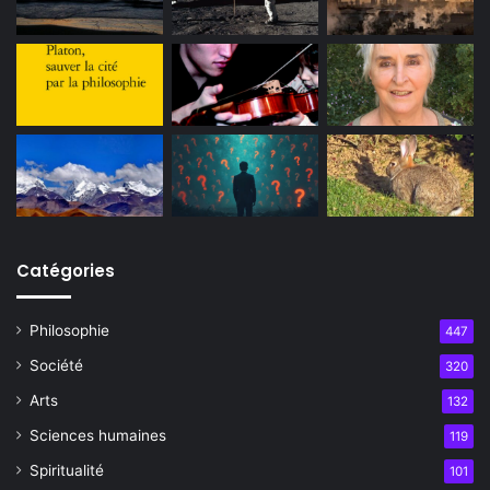
Catégories
Philosophie
447
Société
320
Arts
132
Sciences humaines
119
Spiritualité
101