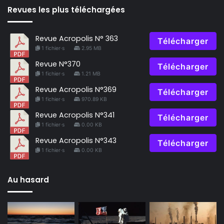
Revues les plus téléchargées
Revue Acropolis N° 363
Télécharger
1 fichier·s
2.95 MB
Revue N°370
Télécharger
1 fichier·s
1.21 MB
Revue Acropolis N°369
Télécharger
1 fichier·s
970.89 KB
Revue Acropolis N°341
Télécharger
1 fichier·s
0.00 KB
Revue Acropolis N°343
Télécharger
1 fichier·s
0.00 KB
Au hasard