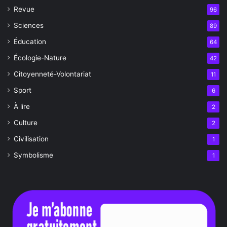
Revue
96
Sciences
89
Éducation
64
Écologie-Nature
42
Citoyenneté-Volontariat
11
Sport
6
À lire
2
Culture
2
Civilisation
1
Symbolisme
1