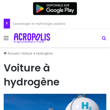
Renoir : la peinture comme un art du lien
Menu
R
Accueil
/
Voiture à hydrogène
Voiture à
hydrogène