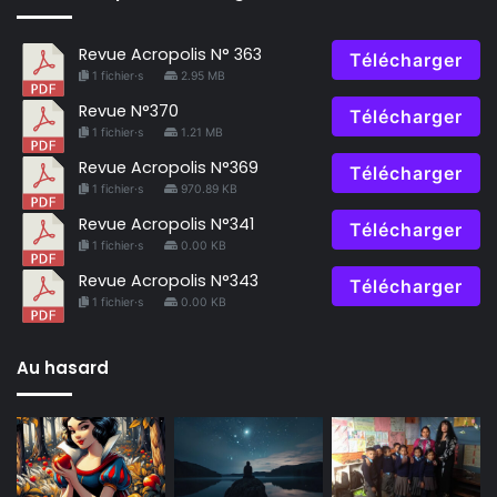
Revue Acropolis N° 363
Télécharger
1 fichier·s
2.95 MB
Revue N°370
Télécharger
1 fichier·s
1.21 MB
Revue Acropolis N°369
Télécharger
1 fichier·s
970.89 KB
Revue Acropolis N°341
Télécharger
1 fichier·s
0.00 KB
Revue Acropolis N°343
Télécharger
1 fichier·s
0.00 KB
Au hasard