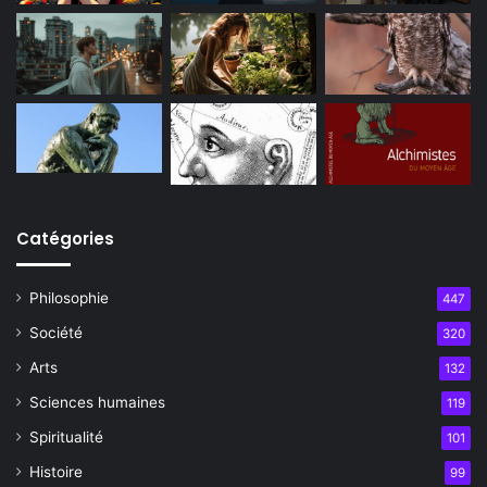
Catégories
Philosophie
447
Société
320
Arts
132
Sciences humaines
119
Spiritualité
101
Histoire
99