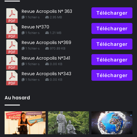
Revue Acropolis N° 363
Télécharger
1 fichier·s
2.95 MB
Revue N°370
Télécharger
1 fichier·s
1.21 MB
Revue Acropolis N°369
Télécharger
1 fichier·s
970.89 KB
Revue Acropolis N°341
Télécharger
1 fichier·s
0.00 KB
Revue Acropolis N°343
Télécharger
1 fichier·s
0.00 KB
Au hasard