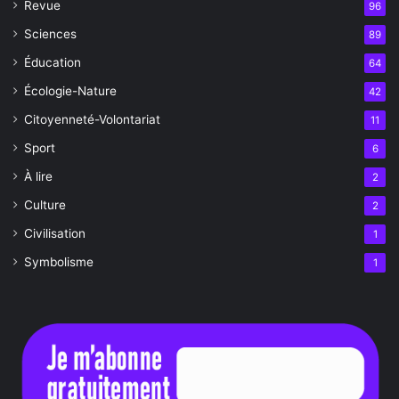
Revue
96
Sciences
89
Éducation
64
Écologie-Nature
42
Citoyenneté-Volontariat
11
Sport
6
À lire
2
Culture
2
Civilisation
1
Symbolisme
1