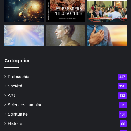
Catégories
Philosophie
447
Société
320
Arts
132
Sciences humaines
119
Spiritualité
101
Histoire
99