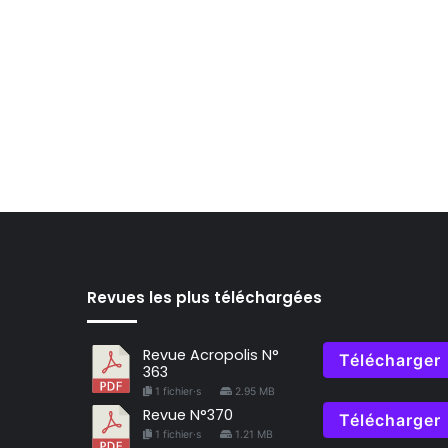
Revues les plus téléchargées
Revue Acropolis N°
Télécharger
363
1 fichier·s
2.95 MB
Revue N°370
Télécharger
1 fichier·s
1.21 MB