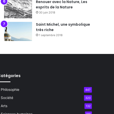
Renouer avec la Nature, Les
esprits de la Nature
30 juin 2018
Saint Michel, une symbolique
très riche
1 septembre 2018
atégories
Philosophie
447
Société
320
Arts
132
Sciences humaines