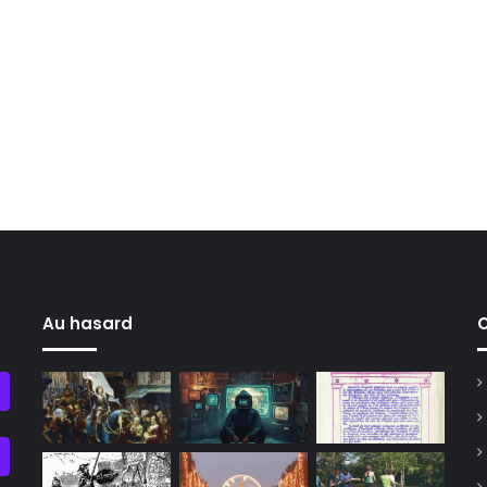
Au hasard
C