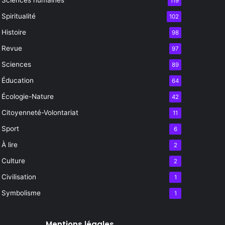
119
Spiritualité
102
Histoire
98
Revue
97
Sciences
89
Éducation
64
Écologie-Nature
42
Citoyenneté-Volontariat
11
Sport
6
À lire
2
Culture
2
Civilisation
1
Symbolisme
1
Mentions légales