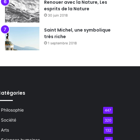
Renouer avec la Nature, Les
esprits de la Nature
30 juin 2018
Saint Michel, une symbolique
très riche
1 septembre 2018
atégories
Philosophie
447
Société
320
Arts
132
Sciences humaines