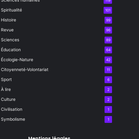
119
Spiritualité
101
Histoire
99
Revue
96
Sciences
89
Éducation
64
Écologie-Nature
42
Citoyenneté-Volontariat
11
Sport
6
À lire
2
Culture
2
Civilisation
1
Symbolisme
1
Mentions légales