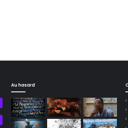
Au hasard
C