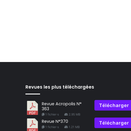
Revues les plus téléchargées
Revue Acropolis N°
Télécharger
363
1 fichier·s
2.95 MB
Revue N°370
Télécharger
1 fichier·s
1.21 MB