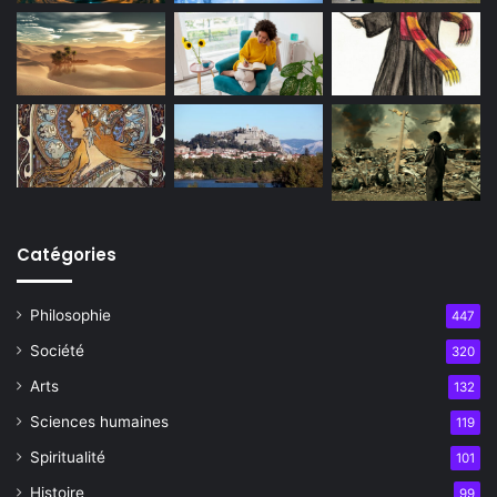
Catégories
Philosophie
447
Société
320
Arts
132
Sciences humaines
119
Spiritualité
101
Histoire
99