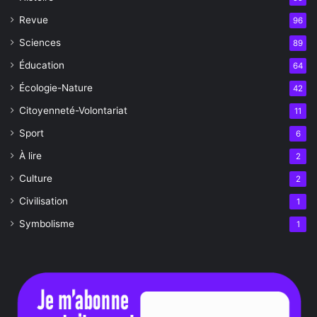
Revue
96
Sciences
89
Éducation
64
Écologie-Nature
42
Citoyenneté-Volontariat
11
Sport
6
À lire
2
Culture
2
Civilisation
1
Symbolisme
1