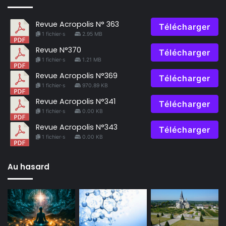
Revue Acropolis N° 363
Télécharger
1 fichier·s
2.95 MB
Revue N°370
Télécharger
1 fichier·s
1.21 MB
Revue Acropolis N°369
Télécharger
1 fichier·s
970.89 KB
Revue Acropolis N°341
Télécharger
1 fichier·s
0.00 KB
Revue Acropolis N°343
Télécharger
1 fichier·s
0.00 KB
Au hasard