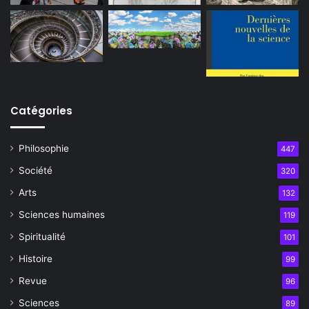
Catégories
Philosophie
447
Société
320
Arts
132
Sciences humaines
119
Spiritualité
101
Histoire
99
Revue
96
Sciences
89