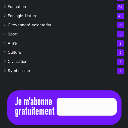
Éducation
64
Écologie-Nature
42
Citoyenneté-Volontariat
11
Sport
6
À lire
2
Culture
2
Civilisation
1
Symbolisme
1