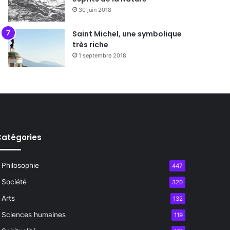
30 juin 2018
Saint Michel, une symbolique
très riche
1 septembre 2018
atégories
Philosophie
447
Société
320
Arts
132
Sciences humaines
119