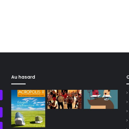
Au hasard
C