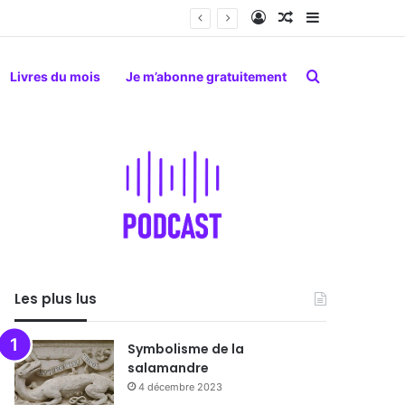
Connexion
Article Aléatoire
Sidebar (barr
Rechercher
Livres du mois
Je m’abonne gratuitement
Les plus lus
Symbolisme de la
salamandre
4 décembre 2023