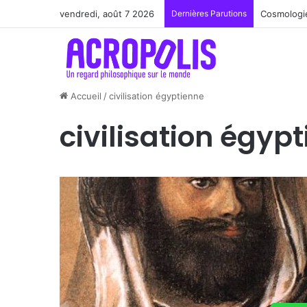
vendredi, août 7 2026
Dernières Parutions
Cosmologie
Accueil
/
civilisation égyptienne
civilisation égyp