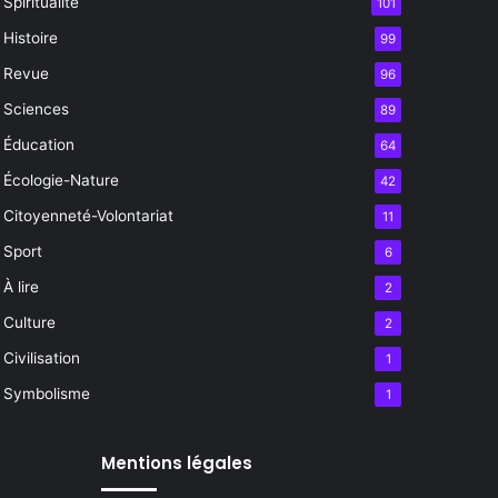
Spiritualité
101
Histoire
99
Revue
96
Sciences
89
Éducation
64
Écologie-Nature
42
Citoyenneté-Volontariat
11
Sport
6
À lire
2
Culture
2
Civilisation
1
Symbolisme
1
Mentions légales