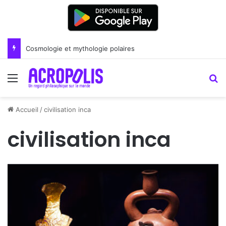
Renoir : la peinture comme un art du lien
Menu
R
Accueil
/
civilisation inca
civilisation inca