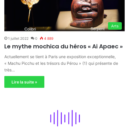
Arts
1 juillet 2022
0
4 889
Le mythe mochica du héros « Ai Apaec »
Actuellement se tient à Paris une exposition exceptionnelle,
« Machu Picchu et les trésors du Pérou » (1) qui présente de
très…
Lire la suite »