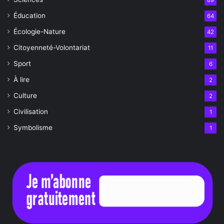
89
Éducation
64
Écologie-Nature
42
Citoyenneté-Volontariat
11
Sport
6
À lire
2
Culture
2
Civilisation
1
Symbolisme
1