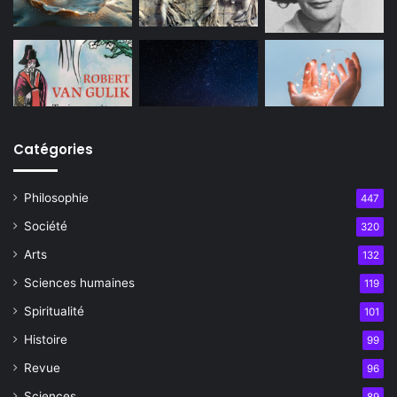
Catégories
Philosophie
447
Société
320
Arts
132
Sciences humaines
119
Spiritualité
101
Histoire
99
Revue
96
Sciences