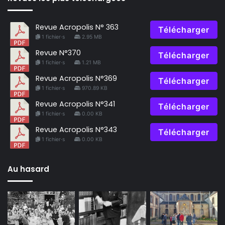
Revue Acropolis N° 363
Télécharger
1 fichier·s
2.95 MB
Revue N°370
Télécharger
1 fichier·s
1.21 MB
Revue Acropolis N°369
Télécharger
1 fichier·s
970.89 KB
Revue Acropolis N°341
Télécharger
1 fichier·s
0.00 KB
Revue Acropolis N°343
Télécharger
1 fichier·s
0.00 KB
Au hasard