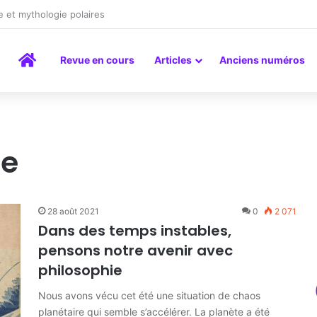
a peinture comme un art du lien
Accueil
Revue en cours
Articles
Anciens numéros
re
28 août 2021
0
2 071
Dans des temps instables,
pensons notre avenir avec
philosophie
Nous avons vécu cet été une situation de chaos
planétaire qui semble s’accélérer. La planète a été