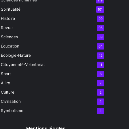
119
Spiritualité
101
Histoire
99
Revue
96
Sciences
89
Éducation
64
Écologie-Nature
42
Citoyenneté-Volontariat
11
Sport
6
À lire
2
Culture
2
Civilisation
1
Symbolisme
1
Mentions légales