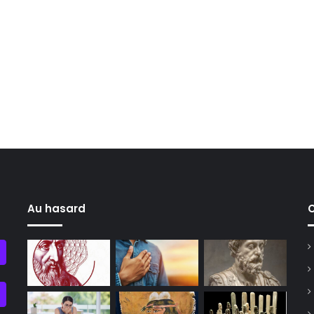
Au hasard
C