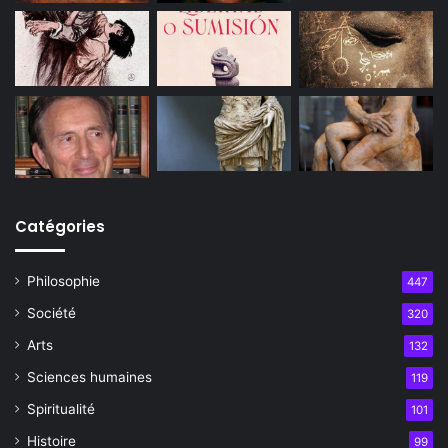
Catégories
Philosophie
447
Société
320
Arts
132
Sciences humaines
119
Spiritualité
101
Histoire
99