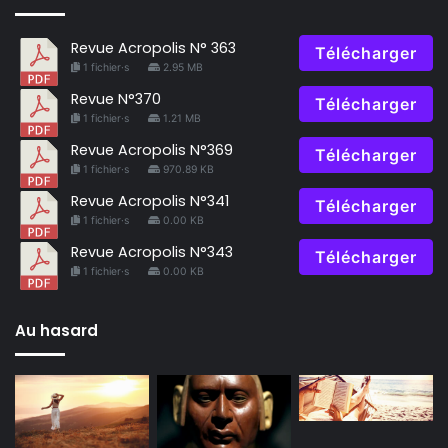
Revue Acropolis N° 363
Télécharger
1 fichier·s
2.95 MB
Revue N°370
Télécharger
1 fichier·s
1.21 MB
Revue Acropolis N°369
Télécharger
1 fichier·s
970.89 KB
Revue Acropolis N°341
Télécharger
1 fichier·s
0.00 KB
Revue Acropolis N°343
Télécharger
1 fichier·s
0.00 KB
Au hasard