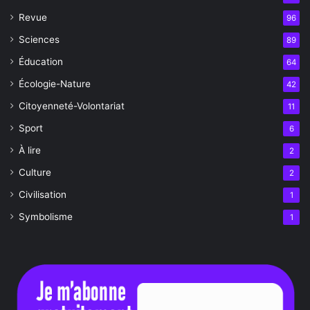
Revue
96
Sciences
89
Éducation
64
Écologie-Nature
42
Citoyenneté-Volontariat
11
Sport
6
À lire
2
Culture
2
Civilisation
1
Symbolisme
1