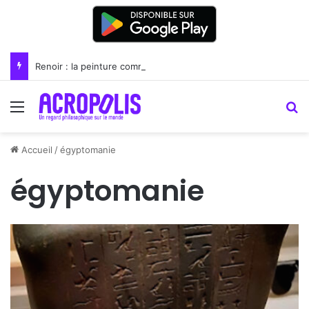
Renoir : la peinture comme un art du lien
Menu
R
Accueil
/
égyptomanie
égyptomanie