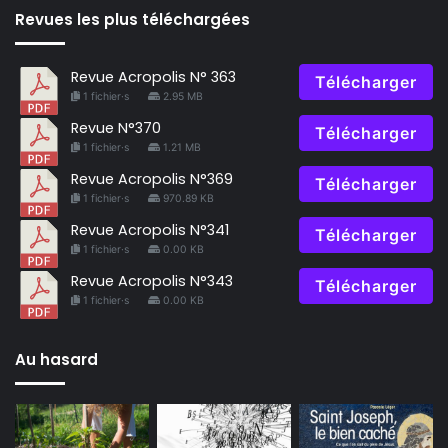
Revues les plus téléchargées
Revue Acropolis N° 363
Télécharger
1 fichier·s
2.95 MB
Revue N°370
Télécharger
1 fichier·s
1.21 MB
Revue Acropolis N°369
Télécharger
1 fichier·s
970.89 KB
Revue Acropolis N°341
Télécharger
1 fichier·s
0.00 KB
Revue Acropolis N°343
Télécharger
1 fichier·s
0.00 KB
Au hasard