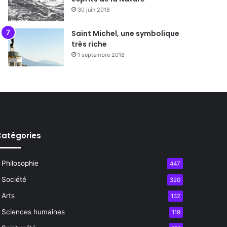
30 juin 2018
Saint Michel, une symbolique
très riche
1 septembre 2018
atégories
Philosophie
447
Société
320
Arts
132
Sciences humaines
119