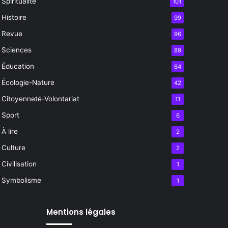
Spiritualité
101
Histoire
99
Revue
96
Sciences
89
Éducation
64
Écologie-Nature
42
Citoyenneté-Volontariat
11
Sport
6
À lire
2
Culture
2
Civilisation
1
Symbolisme
1
Mentions légales