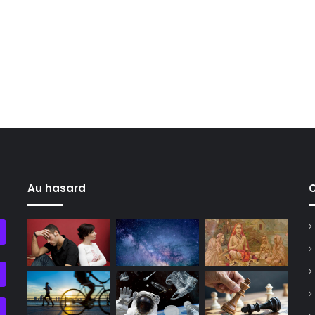
Au hasard
C