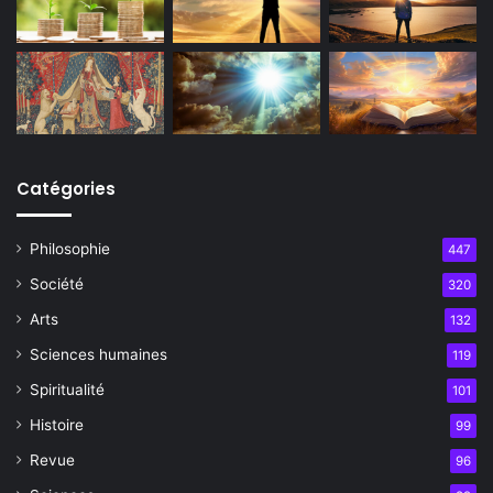
Catégories
Philosophie
447
Société
320
Arts
132
Sciences humaines
119
Spiritualité
101
Histoire
99
Revue
96