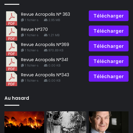
Revue Acropolis N° 363
Télécharger
1 fichier·s
2.95 MB
Revue N°370
Télécharger
1 fichier·s
1.21 MB
Revue Acropolis N°369
Télécharger
1 fichier·s
970.89 KB
Revue Acropolis N°341
Télécharger
1 fichier·s
0.00 KB
Revue Acropolis N°343
Télécharger
1 fichier·s
0.00 KB
Au hasard