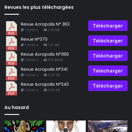
Revues les plus téléchargées
Revue Acropolis N° 363
Télécharger
1 fichier·s
2.95 MB
Revue N°370
Télécharger
1 fichier·s
1.21 MB
Revue Acropolis N°369
Télécharger
1 fichier·s
970.89 KB
Revue Acropolis N°341
Télécharger
1 fichier·s
0.00 KB
Revue Acropolis N°343
Télécharger
1 fichier·s
0.00 KB
Au hasard