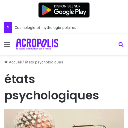
Renoir : la peinture comme un art du lien
Menu
R
Accueil
/
états psychologiques
états
psychologiques