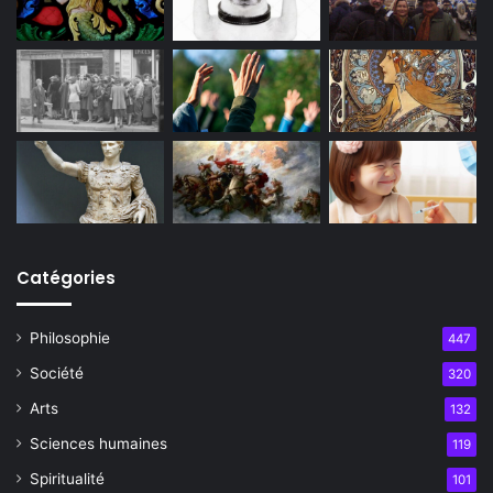
Catégories
Philosophie
447
Société
320
Arts
132
Sciences humaines
119
Spiritualité
101