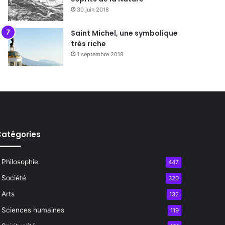
30 juin 2018
Saint Michel, une symbolique
très riche
1 septembre 2018
atégories
Philosophie
447
Société
320
Arts
132
Sciences humaines
119