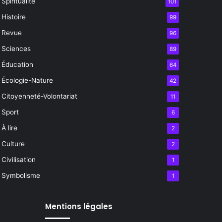
Spiritualité
101
Histoire
99
Revue
96
Sciences
89
Éducation
64
Écologie-Nature
42
Citoyenneté-Volontariat
11
Sport
6
À lire
2
Culture
2
Civilisation
1
Symbolisme
1
Mentions légales