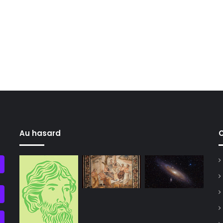
Au hasard
C