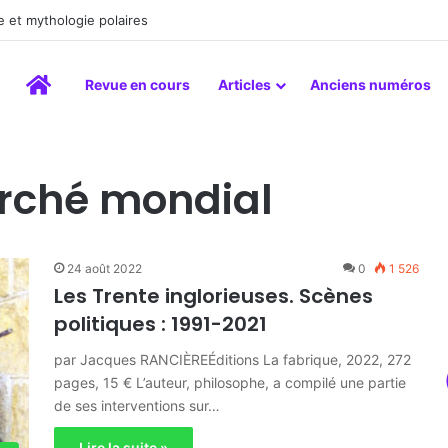
a peinture comme un art du lien
Accueil
Revue en cours
Articles
Anciens numéros
rché mondial
24 août 2022
0
1 526
Les Trente inglorieuses. Scènes
politiques : 1991-2021
par Jacques RANCIÈREÉditions La fabrique, 2022, 272
pages, 15 € L’auteur, philosophe, a compilé une partie
de ses interventions sur…
Lire la suite »