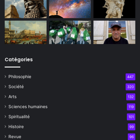
Catégories
Philosophie
447
Société
320
Arts
132
Sciences humaines
119
Spiritualité
101
Histoire
99
Revue
96