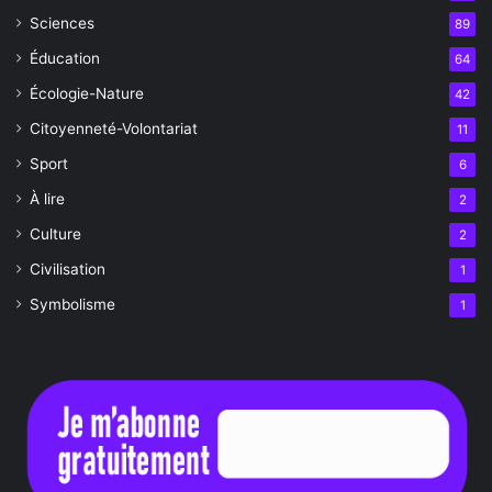
Sciences
89
Éducation
64
Écologie-Nature
42
Citoyenneté-Volontariat
11
Sport
6
À lire
2
Culture
2
Civilisation
1
Symbolisme
1