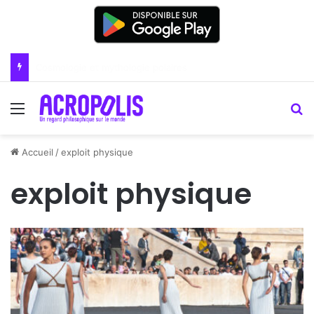
Renoir : la peinture comme un art du lien
Menu
R
Accueil
/
exploit physique
exploit physique