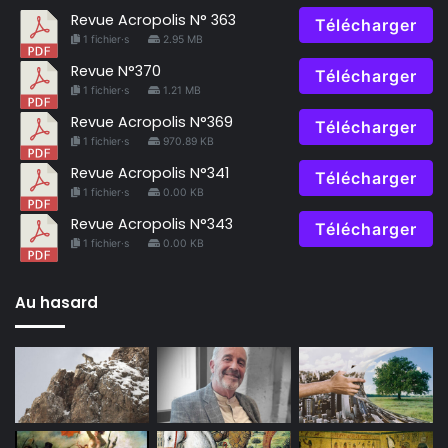
Revue Acropolis N° 363
Télécharger
1 fichier·s
2.95 MB
Revue N°370
Télécharger
1 fichier·s
1.21 MB
Revue Acropolis N°369
Télécharger
1 fichier·s
970.89 KB
Revue Acropolis N°341
Télécharger
1 fichier·s
0.00 KB
Revue Acropolis N°343
Télécharger
1 fichier·s
0.00 KB
Au hasard