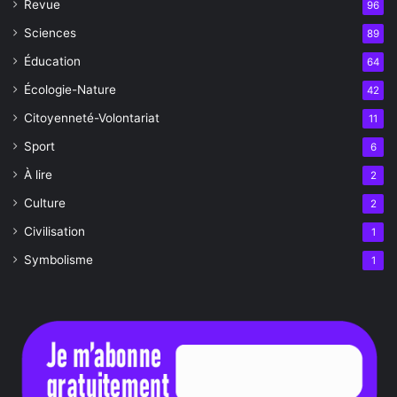
Revue
96
Sciences
89
Éducation
64
Écologie-Nature
42
Citoyenneté-Volontariat
11
Sport
6
À lire
2
Culture
2
Civilisation
1
Symbolisme
1