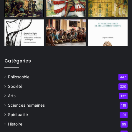
Catégories
Philosophie
447
Société
320
Arts
132
Sciences humaines
119
Spiritualité
101
Histoire
99