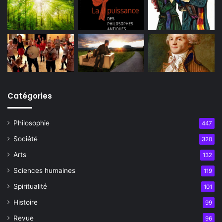
Catégories
Philosophie
447
Société
320
Arts
132
Sciences humaines
119
Spiritualité
101
Histoire
99
Revue
96