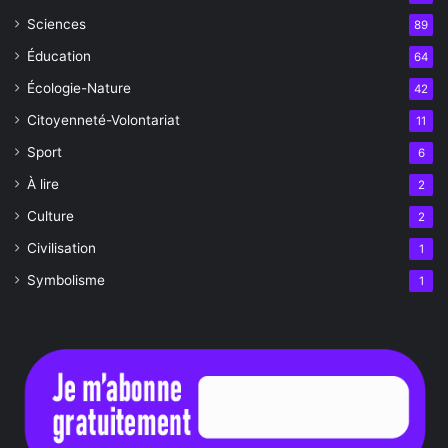
Sciences
89
Éducation
64
Écologie-Nature
42
Citoyenneté-Volontariat
11
Sport
6
À lire
2
Culture
2
Civilisation
1
Symbolisme
1