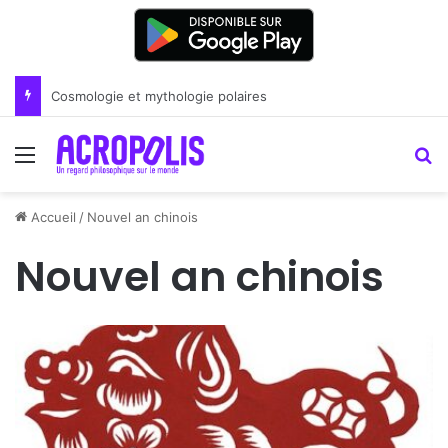
Renoir : la peinture comme un art du lien
Menu
R
Accueil
/
Nouvel an chinois
Nouvel an chinois