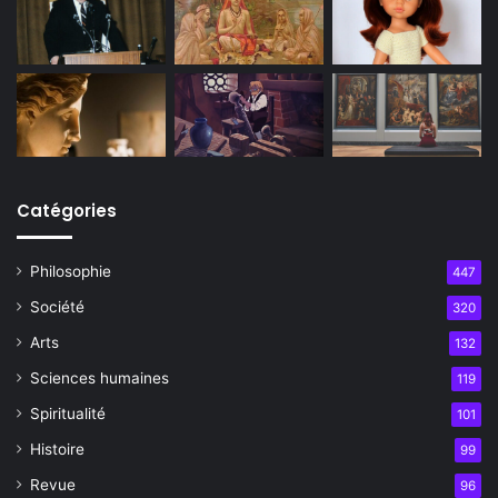
Catégories
Philosophie
447
Société
320
Arts
132
Sciences humaines
119
Spiritualité
101
Histoire
99
Revue
96