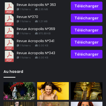
Revue Acropolis N° 363
Télécharger
1 fichier·s
2.95 MB
Revue N°370
Télécharger
1 fichier·s
1.21 MB
Revue Acropolis N°369
Télécharger
1 fichier·s
970.89 KB
Revue Acropolis N°341
Télécharger
1 fichier·s
0.00 KB
Revue Acropolis N°343
Télécharger
1 fichier·s
0.00 KB
Au hasard